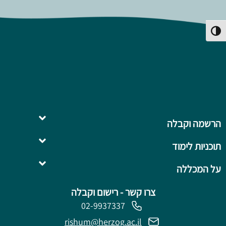
פעל/כבה ניגודיות גבוהה
הרשמה וקבלה
תוכניות לימוד
השלמה ל- .B.Ed
על המכללה
צרו קשר - רישום וקבלה
02-9937337
rishum@herzog.ac.il