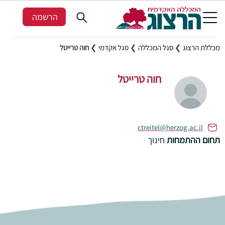
הרשמה
מכללת הרצוג
❯
סגל המכללה
❯
סגל אקדמי
❯
חוה טרייטל
חוה טרייטל
ctreitel@herzog.ac.il
תחום ההתמחות
חינוך