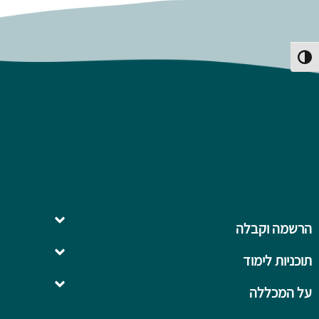
פעל/כבה ניגודיות גבוהה
הרשמה וקבלה
תוכניות לימוד
השלמה ל- .B.Ed
על המכללה