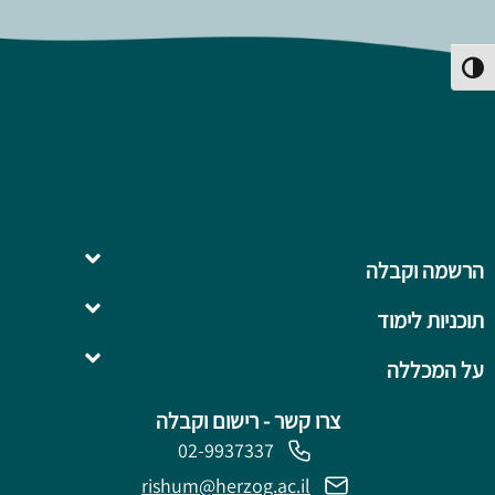
פעל/כבה ניגודיות גבוהה
הרשמה וקבלה
תוכניות לימוד
השלמה ל- .B.Ed
על המכללה
צרו קשר - רישום וקבלה
02-9937337
rishum@herzog.ac.il