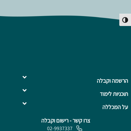
פעל/כבה ניגודיות גבוהה
הרשמה וקבלה
תוכניות לימוד
השלמה ל- .B.Ed
על המכללה
צרו קשר - רישום וקבלה
02-9937337