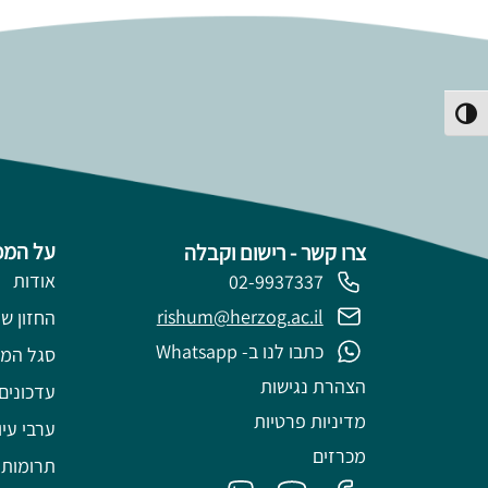
פעל/כבה ניגודיות גבוהה
על המכ
צרו קשר - רישום וקבלה
אודות
02-9937337
rishum@herzog.ac.il
החזון של
כתבו לנו ב- Whatsapp
סגל המ
הצהרת נגישות
עדכונים
מדיניות פרטיות
ערבי עיו
מכרזים
תרומות