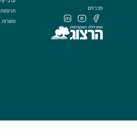
ערבי עיו
מכרזים
תרומות
משרות ב