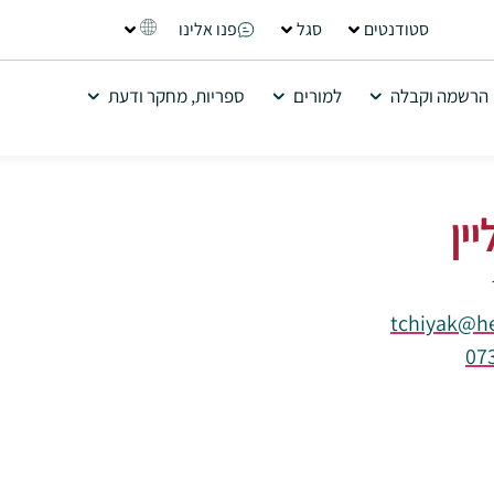
סטודנטים
סגל
פנו אלינו
הרשמה וקבלה
למורים
ספריות, מחקר ודעת
ין
tchiyak@he
07