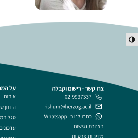
פעל/כבה ניגודיות גבוהה
על המכ
צרו קשר - רישום וקבלה
אודות
02-9937337
rishum@herzog.ac.il
החזון של
כתבו לנו ב- Whatsapp
סגל המ
הצהרת נגישות
עדכונים
מדיניות פרטיות