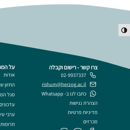
פעל/כבה ניגודיות גבוהה
על המכ
צרו קשר - רישום וקבלה
אודות
02-9937337
rishum@herzog.ac.il
החזון של
כתבו לנו ב- Whatsapp
סגל המ
הצהרת נגישות
עדכונים
מדיניות פרטיות
ערבי עיו
מכרזים
תרומות