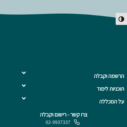
פעל/כבה ניגודיות גבוהה
הרשמה וקבלה
תוכניות לימוד
השלמה ל- .B.Ed
על המכללה
צרו קשר - רישום וקבלה
02-9937337