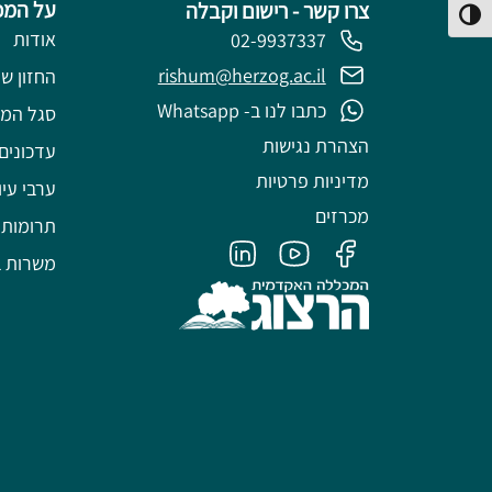
על המכ
צרו קשר - רישום וקבלה
פעל/כבה ניגודיות גבוהה
אודות
02-9937337
rishum@herzog.ac.il
החזון של
כתבו לנו ב- Whatsapp
סגל המ
הצהרת נגישות
עדכונים
מדיניות פרטיות
ערבי עיו
מכרזים
תרומות
משרות ב