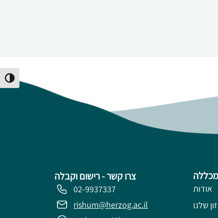
Toggle High Contrast
מכללה
צרו קשר - רישום וקבלה
אודות
02-9937337
rishum@herzog.ac.il
ון שלנו