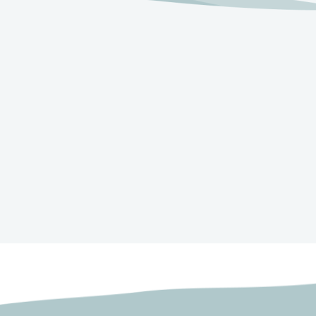
bat Shuva - Year 5701
Shabbat Shuva - Year
Sabbath in Kiddush
Shabbat in the Ki
- Transcript 2
- Trans
(Shabbat Shuva) - Year
(Shabbat Shuva) -
הורדה
להורדה
5702 - Transcript 2
5702 - Trans
הורדה
להורדה