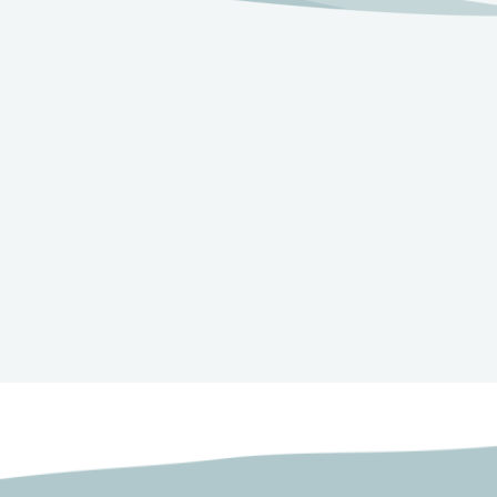
Para - 1942 - Facsimile
Parashat Parah -
5702 - Transcr
להורדה
הורדה