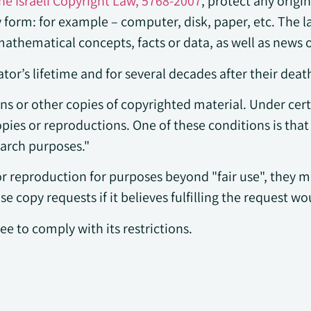
he Israeli Copyright Law, 5768-2007
, protect any origin
 form: for example – computer, disk, paper, etc. The l
thematical concepts, facts or data, as well as news o
ator’s lifetime and for several decades after their deat
ns or other copies of copyrighted material. Under certa
pies or reproductions. One of these conditions is that
search purposes."
 or reproduction for purposes beyond "fair use", they m
use copy requests if it believes fulfilling the request w
e to comply with its restrictions.