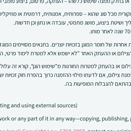
או בחלק ממנה שימוש כלשהו – העתקה, פרסום, ביצוע פומבי וכו
קורית מכל סוג שהוא – ספרותית, אמנותית, דרמטית או מוזיקל
תהליך ושיטת ביצוע, מושג מתמטי, עובדה או נתון וכן חדשות.
אחרות של חומר המוגן בזכויות יוצרים. בתנאים מסויימים המוגד
צילום או ההעתק האחר "לא ישמש אלא למטרת לימוד פרטי, הו
ם או בהעתק למטרות החורגות מ"שימוש הוגן", קורא זה עלול להי
ת צילום, אם לדעתו מילוי ההזמנה כרוך בהפרת חוק זכויות יוצ
בהתאם להגבלות המופיעות בה.
ting and using external sources)
 work or any part of it in any way—copying, publishing,