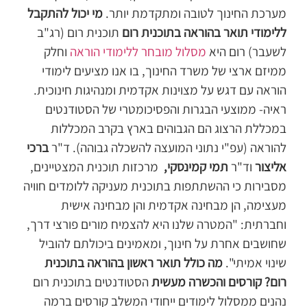
מערכת החינוך לטובה ומתקדמת יותר.
מי יכול להתקבל
ללימודי תואר בהוראה בתוכנית רום
תוכנית רום (רג"ב
לשעבר) רום היא
מסלול מובחר ללימודי הוראה
וחלק
ממיזם ארצי של משרד החינוך, בו אנו מציעים לימודי
הוראה עם דגש על מצוינות אקדמית ומנהיגות חינוכית.
ראיה- ממוצעי הבגרות והפסיכומטרי של הסטודנטים
במכללת הרצוג הם הגבוהים בארץ בקרב המכללות
להוראה (עפ"י נתוני המועצה להשכלה גבוהה).
ד"ר
ברכי
אליצור
וד"ר
תמי קמינסקי,
מרכזות תוכנית המצטיינים,
מסבירות כי ההשתתפות בתוכנית מעניקה ללומדים חוויה
מעצימה, הן מבחינה אקדמית והן מבחינה אישית
וחברתית: "המטרה שלנו היא להצמיח מורים פורצי דרך,
שחושבים אחרת על חינוך, ומאמינים ביכולתם להוביל
שינוי אמיתי".
מה כולל תואר ראשון בהוראה בתוכנית
רום? קורסים והכשרה מעשית
הסטודנטים בתוכנית רום
נהנים ממסלול לימודים ייחודי המשלב קורסים ברמה