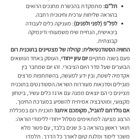
תל"ם:
מתמקדת בהכשרת מחנכים הרואים
בהוראה שליחות ערכית וחינוכית רחבה.
לפל״פ (לפני ולפנים)
: מעניקה כלים לעבודה
בינאישית, הנחיית שיח משמעותי ודינמיקה
קבוצתית.
החוויה הסטודנטיאלית: קהילה של מצטיינים בתוכנית רום
פעם בשנה מתקיים
יום עיון ייחודי
, העוסק באחד הנושאים
הבוערים שעל סדר היום הציבורי. זהו יום שמחבר בין
אקדמיה לשטח, ובין ידע למעשה, בהשתתפות מרצים
מובילים וסדנאות מעוררות השראה.הסטודנטים בתוכנית
מציינים כי הם יוצאים ממנה עם ארגז כלים עשיר, ביטחון
מקצועי, ומוטיבציה אמיתית להשפיע במערכת החינוך.
אם נולדתם להוביל, מקומכם איתנו!
תוכנית רום במכללת
הרצוג מציעה למתאימים מסלול ייחודי ללימודי הוראה:
תואר ראשון בהוראה ב-3 שנים בלבד, עם פטור מלא
משכר לימוד ומלגת קיום לאורך כל הדרך. תלמדו