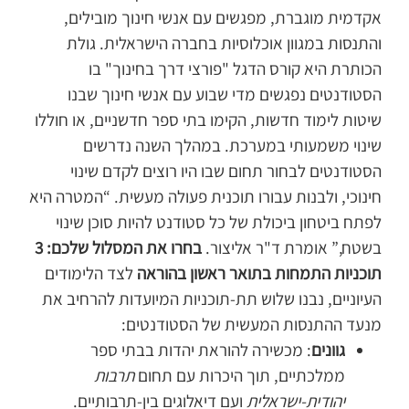
אקדמית מוגברת, מפגשים עם אנשי חינוך מובילים,
והתנסות במגוון אוכלוסיות בחברה הישראלית. גולת
הכותרת היא קורס הדגל "פורצי דרך בחינוך" בו
הסטודנטים נפגשים מדי שבוע עם אנשי חינוך שבנו
שיטות לימוד חדשות, הקימו בתי ספר חדשניים, או חוללו
שינוי משמעותי במערכת.
במהלך השנה נדרשים
הסטודנטים לבחור תחום שבו היו רוצים לקדם שינוי
חינוכי, ולבנות עבורו תוכנית פעולה מעשית. “המטרה היא
לפתח ביטחון ביכולת של כל סטודנט להיות סוכן שינוי
בשטח,” אומרת ד"ר אליצור.
בחרו את המסלול שלכם: 3
תוכניות התמחות בתואר ראשון בהוראה
לצד הלימודים
העיוניים, נבנו שלוש תת-תוכניות המיועדות להרחיב את
מנעד ההתנסות המעשית של הסטודנטים:
גוונים
: מכשירה להוראת יהדות בבתי ספר
ממלכתיים, תוך היכרות עם תחום
תרבות
יהודית-ישראלית
ועם דיאלוגים בין-תרבותיים.