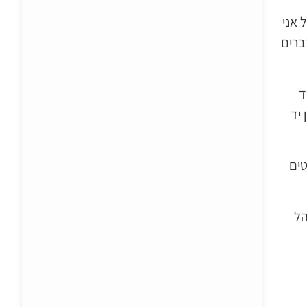
 אני
ברים
ד
יד
טים
קהל