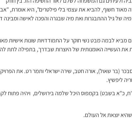
יה ולעיתים גם המשפחה לשלם לאור החשיפה הזו. בין חוזק
ה מאוד חשוף, להביא את עצמי בלי פילטרים", היא אומרת, "אבל
יה של גיל ההתבגרות ואת מיה שבגרה והפכה לאישה ומבינה ד
ים מביא לבמה מבט נשי חוקר על התמודדויות שונות אישיות מאו
ת את העשייה האומנותית של היוצרות שבדרך, בתפילה לתת להן 
בכר (בר שאול), אורה חטב, שירה ישראלי ותמר רט. את הפרויק
ריה ליפשיץ.
ם בתאריכים 4,5,8 לפברואר (י"ז, י"ח, כ"א בשבט) בקמפוס היכל שלמה בירושלים, ויהיה פתוח ל
שהיא יוצאת אל העולם.