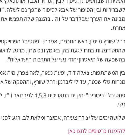
השליחות שבחשיפת הסיפור לבין המחיר הכבד אותו נאלץ אב
לשבריריות ובין הסיפור של אבא לסיפור שהפך גם לשלה. "ז
מבינה את הערך שבלדבר על זה". בהצגה שלה תפגשו את מ
אחרת.
רחל שוורץ מיימון, ראש התכנית, אמרה: "פסטיבל הפרוייקט
שהסטודנטיות בחרו לגעת בהן באומץ ובכישרון. מרגש לראו
בהשפעה של תיאטרון יהודי נשי על התרבות הישראלית".
בין המשתתפות: צאלה דוד, יפעת מאור, לאה צפרי, מיה אנס
מנחות טלי שכטר, עדילי ליברמן ורחל שוורץ, וההפקה של או
פסטיבל "ביכורים" יתקיי
נשי.
שלושה ימים של יצירה צעירה, אמיצה ומלאת לב, רגע לפני 
להזמנת כרטיסים לחצו כאן